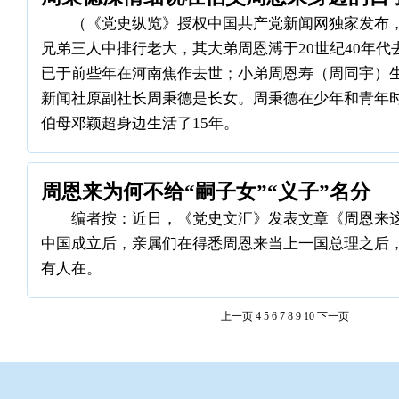
（《党史纵览》授权中国共产党新闻网独家发布，
兄弟三人中排行老大，其大弟周恩溥于20世纪40年
已于前些年在河南焦作去世；小弟周恩寿（周同宇）
新闻社原副社长周秉德是长女。周秉德在少年和青年
伯母邓颖超身边生活了15年。
周恩来为何不给“嗣子女”“义子”名分
编者按：近日，《党史文汇》发表文章《周恩来
中国成立后，亲属们在得悉周恩来当上一国总理之后
有人在。
上一页
4
5
6
7
8
9
10
下一页