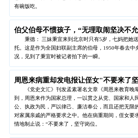
有碗饭吃。
伯父伯母不惯孩子，“无理取闹坚决不允
秉德： 三妹秉宜来到北京时只有5岁，七妈把她
托。这是作为全国妇联副主席的伯母，1950年春去
况，见到了秉宜时被记者拍下的一瞬。
周恩来病重却发电报让侄女"不要来了坚
《党史文汇》刊发孟素署名文章《周恩来教育晚
到，周恩来作为国家总理，一以贯之从党、国家和人
公、执政为民，严以律己、廉洁奉公，而且还把无限
对家属亲戚的严格要求之中。他在病重期间，侄女要
情地制止说：“不要来了，坚守岗位。