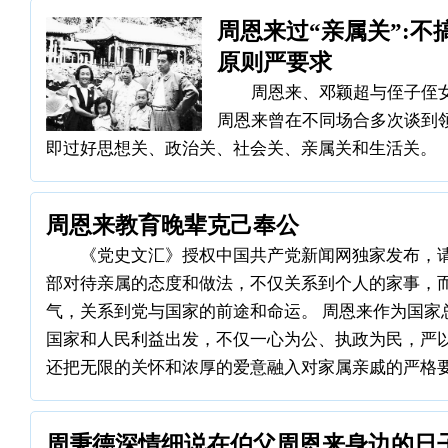
周恩来过“亲属关”:不
原则严要求
周恩来、邓颖超与侄子侄女
周恩来曾在不同场合多次谈到领
即过好思想关、政治关、社会关、亲属关和生活关。
周恩来教育晚辈克己奉公
《党史文汇》授权中国共产党新闻网独家发布，请
部对待亲属的态度和做法，不仅关系到个人的家事，
气，关系到党与国家的前途和命运。 周恩来作为国家
国家和人民利益出发，不仅一心为公、执政为民，严
还把无限的关怀和浓厚的爱意融入对家属亲戚的严格
周秉德深情细说在伯父周恩来身边的日