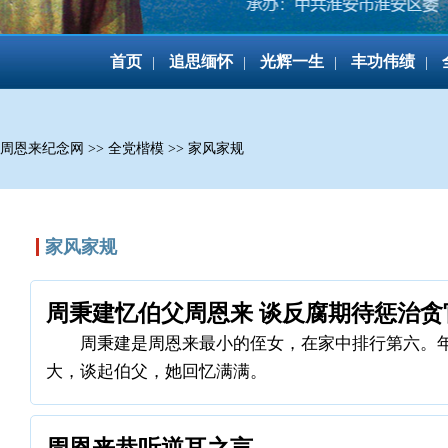
首页
追思缅怀
光辉一生
丰功伟绩
|
|
|
|
周恩来纪念网
>>
全党楷模
>>
家风家规
家风家规
周秉建忆伯父周恩来 谈反腐期待惩治贪
周秉建是周恩来最小的侄女，在家中排行第六。
大，谈起伯父，她回忆满满。