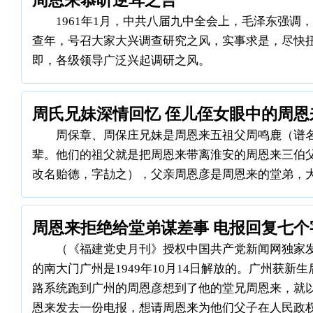
周恩来恭听逆耳之言
1961年1月，中共八届九中全会上，毛泽东强调，
查年，号召大家大兴调查研究之风，实事求是，尽快
即，各级领导广泛兴起调研之风。
周氏兄妹深情回忆 侄儿侄女眼中的周恩
周保章、周保庄兄妹是周恩来五祖父周鸣鹿（谱
辈。他们的祖父就是把周恩来带离淮安的周恩来三伯
改名贻德，字劼之），父亲周恩彦是周恩来的堂弟，
周恩来拒绝给堂弟谋差事 电报回复七个
（《福建党史月刊》授权中国共产党新闻网独家发
的南大门广州是1949年10月14日解放的。广州获新
路系统跑到广州的周恩彦想到了他的堂兄周恩来，就
恩来发去一份电报，想请周恩来为他们父子在人民政