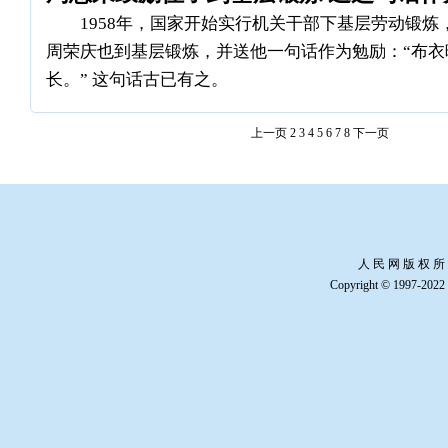
1958年，国家开始实行机关干部下基层劳动锻
周荣庆也到基层锻炼，并送他一句话作为勉励：“布衣
长。” 这句话古已有之。
上一页
2
3
4
5
6
7
8
下一页
人 民 网 版 权 所
Copyright © 1997-2022 b