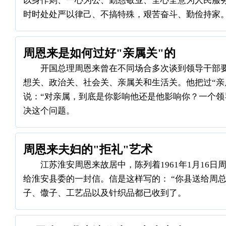
以身作则、一心为公、勤恳敬业、全心全意为人民服
时时处处严以律己、不搞特殊，艰苦奋斗、勤俭持家
周恩来是如何过好"亲属关"的
开国总理周恩来曾在不同场合多次谈到领导干部要
想关、政治关、社会关、亲属关和生活关。他把过“亲
说：“对亲属，到底是你影响他还是他影响你？一个领
决这个问题。
周恩来夫妇的"拒礼"艺术
江苏淮安周恩来故居中，陈列着1961年1月16
给淮安县委的一封信。信是这样写的： “你县送给周
子、馓子、工艺品以及针织品都已收到了。