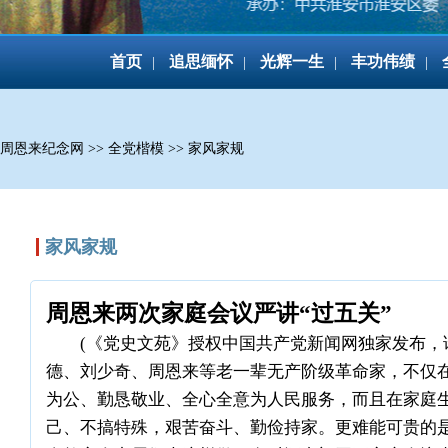
首页
追思缅怀
光辉一生
丰功伟绩
|
|
|
|
周恩来纪念网
>>
全党楷模
>>
家风家规
家风家规
周恩来两次家庭会议严讲“过五关”
(《党史文苑》授权中国共产党新闻网独家发布，请
德、刘少奇、周恩来等老一辈无产阶级革命家，不仅
为公、勤恳敬业、全心全意为人民服务，而且在家庭
己、不搞特殊，艰苦奋斗、勤俭持家。更难能可贵的