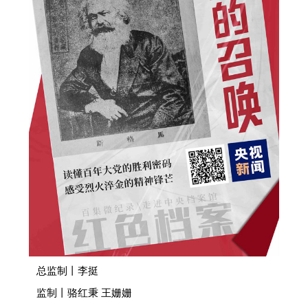
总监制丨李挺
监制丨骆红秉 王姗姗