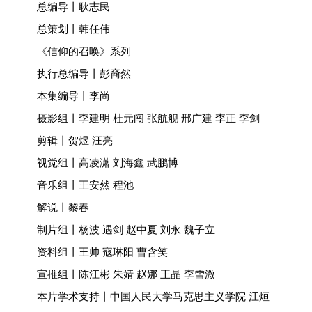
总编导丨耿志民
总策划丨韩任伟
《信仰的召唤》系列
执行总编导丨彭裔然
本集编导丨李尚
摄影组丨李建明 杜元闯 张航舰 邢广建 李正 李剑
剪辑丨贺煜 汪亮
视觉组丨高凌潇 刘海鑫 武鹏博
音乐组丨王安然 程池
解说丨黎春
制片组丨杨波 遇剑 赵中夏 刘永 魏子立
资料组丨王帅 寇琳阳 曹含笑
宣推组丨陈江彬 朱婧 赵娜 王晶 李雪溦
本片学术支持丨中国人民大学马克思主义学院 江烜