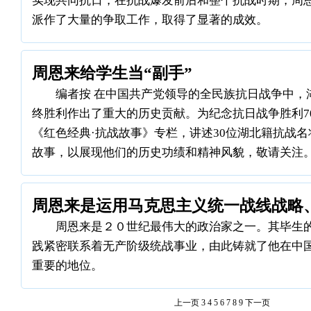
实现共同抗日，在抗战爆发前后和整个抗战时期，周
派作了大量的争取工作，取得了显著的成效。
周恩来给学生当“副手”
编者按 在中国共产党领导的全民族抗日战争中，
终胜利作出了重大的历史贡献。为纪念抗日战争胜利7
《红色经典·抗战故事》专栏，讲述30位湖北籍抗战
故事，以展现他们的历史功绩和精神风貌，敬请关注
周恩来是运用马克思主义统一战线战略
周恩来是２０世纪最伟大的政治家之一。其毕生
践紧密联系着无产阶级统战事业，由此铸就了他在中
重要的地位。
上一页
3
4
5
6
7
8
9
下一页