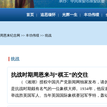
首页
追思缅怀
光辉一生
丰功伟绩
|
|
|
|
周恩来纪念网
>>
丰功伟绩
>>
统战
统战
抗战时期周恩来与“棋王”的交往
（《湘潮》授权中国共产党新闻网独家发布，请勿
是抗战时期颇有名气的一位象棋大师。1934年，他
举战胜英国军人、当年英国国际象棋赛冠军亨特，轰