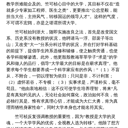
教学所难能企及的。竺可桢心目中的大学，其目标不仅在“造
就多少专家如工程师、医生之类”，更要推出“公忠坚毅，能
担当大任，主持风气，转移国运的领导人才”。这样的气度，
不可谓不宏阔，亦是之堪谓所谓大学。
竺可桢始到浙大，随即实施改良之法，首先是改变国文
系、历史系没有教授的状况，他聘请马一浮、邵裴子等出
山；又改变“大一”分系分科过早的状况，并在打好学科基础
的前提下，提倡学生跨系选修和辅修，使之触类旁通，也使
各学科能够渗透。此外，他更殷殷教诲莘莘学子“求是”的学
风和做人的品行，倡导“大学最大的目标是在蕲求真理”。他
要求每个学生都要养成一个科学家应有的作风：“（１）不盲
从，不附合，一切以理智为依归；只问是非，不计利害；
（2）虚怀若谷，不专横；（３）实事求是，严谨朴实，毫不
苟且。”他由衷地相信：这不仅可使学生培养理智，将来“凡
是有真知灼见的人，无论社会如何腐化，政治如何不良，他
必独行其是。惟有求真理心切，才能成为大仁大勇，肯为真
理而牺牲身家性命”，同时大学本身也才能名符其实。
竺可桢反复强调教授的重要性，因为“教授是大学的灵
魂，一个大学学风的优劣，全视教人选为转移”。他除了想方