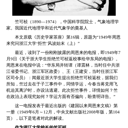
竺可桢（1890—1974），中国科学院院士，气象地理学
家。我国近代地理学和近代气象学的奠基人
本文原载《历史学家茶座》第16辑，原题为“1949年周恩
来究问浙江大学‘拒竺’风波始末（上）”
最近，读到了一份刚刚披露的周恩来的电报，即1949年7
月9日《关于浙大学生拒绝竺可桢返校事给华东局的电报》。
周恩来在电报中说：“华东局并转谭（谭震林，当时任中共浙
江省委书记、浙江军区政委）、王（王建安，当时任浙江军
区司令员）：闻最近浙大学生提出拒绝竺可桢返校，据我们
所知，竺过去在于子三事件中，同情学运，今春当蒋党用飞
机迫其离沪时，亦设法逃避。此次拒竺事件，详情如何？竺
在政治上表现究如何？学运方面有否偏向，盼查明详告。”
这一电报发表于最近出版的《建国以来周恩来文稿》第
一册（1949年6月～12月，中央文献出版社2008年版，第104
页），以下是笔者对此的解读。
作为浙江大学校长的竺可桢