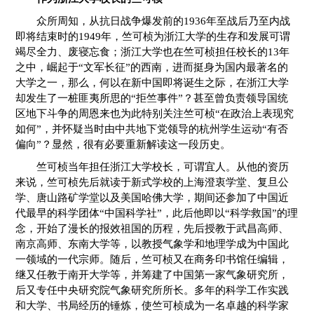
众所周知，从抗日战争爆发前的1936年至战后乃至内战
即将结束时的1949年，竺可桢为浙江大学的生存和发展可谓
竭尽全力、废寝忘食；浙江大学也在竺可桢担任校长的13年
之中，崛起于“文军长征”的西南，进而挺身为国内最著名的
大学之一，那么，何以在新中国即将诞生之际，在浙江大学
却发生了一桩匪夷所思的“拒竺事件”？甚至曾负责领导国统
区地下斗争的周恩来也为此特别关注竺可桢“在政治上表现究
如何”，并怀疑当时由中共地下党领导的杭州学生运动“有否
偏向”？显然，很有必要重新解读这一段历史。
竺可桢当年担任浙江大学校长，可谓宜人。从他的资历
来说，竺可桢先后就读于新式学校的上海澄衷学堂、复旦公
学、唐山路矿学堂以及美国哈佛大学，期间还参加了中国近
代最早的科学团体“中国科学社”，此后他即以“科学救国”的理
念，开始了漫长的报效祖国的历程，先后授教于武昌高师、
南京高师、东南大学等，以教授气象学和地理学成为中国此
一领域的一代宗师。随后，竺可桢又在商务印书馆任编辑，
继又任教于南开大学等，并筹建了中国第一家气象研究所，
后又专任中央研究院气象研究所所长。多年的科学工作实践
和大学、书局经历的锤炼，使竺可桢成为一名卓越的科学家