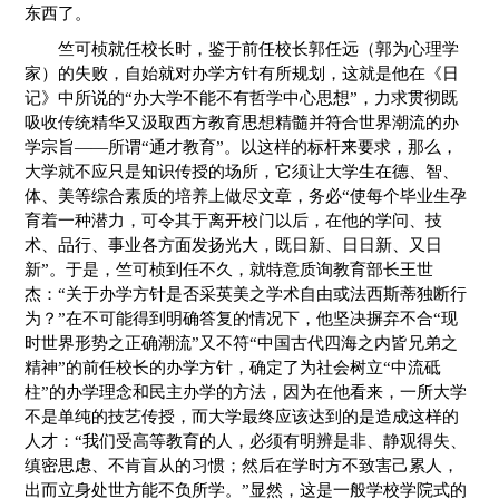
东西了。
竺可桢就任校长时，鉴于前任校长郭任远（郭为心理学
家）的失败，自始就对办学方针有所规划，这就是他在《日
记》中所说的“办大学不能不有哲学中心思想”，力求贯彻既
吸收传统精华又汲取西方教育思想精髓并符合世界潮流的办
学宗旨——所谓“通才教育”。以这样的标杆来要求，那么，
大学就不应只是知识传授的场所，它须让大学生在德、智、
体、美等综合素质的培养上做尽文章，务必“使每个毕业生孕
育着一种潜力，可令其于离开校门以后，在他的学问、技
术、品行、事业各方面发扬光大，既日新、日日新、又日
新”。于是，竺可桢到任不久，就特意质询教育部长王世
杰：“关于办学方针是否采英美之学术自由或法西斯蒂独断行
为？”在不可能得到明确答复的情况下，他坚决摒弃不合“现
时世界形势之正确潮流”又不符“中国古代四海之内皆兄弟之
精神”的前任校长的办学方针，确定了为社会树立“中流砥
柱”的办学理念和民主办学的方法，因为在他看来，一所大学
不是单纯的技艺传授，而大学最终应该达到的是造成这样的
人才：“我们受高等教育的人，必须有明辨是非、静观得失、
缜密思虑、不肯盲从的习惯；然后在学时方不致害己累人，
出而立身处世方能不负所学。”显然，这是一般学校学院式的