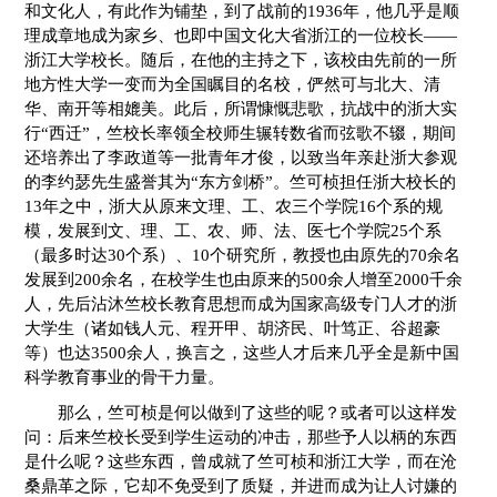
和文化人，有此作为铺垫，到了战前的1936年，他几乎是顺
理成章地成为家乡、也即中国文化大省浙江的一位校长——
浙江大学校长。随后，在他的主持之下，该校由先前的一所
地方性大学一变而为全国瞩目的名校，俨然可与北大、清
华、南开等相媲美。此后，所谓慷慨悲歌，抗战中的浙大实
行“西迁”，竺校长率领全校师生辗转数省而弦歌不辍，期间
还培养出了李政道等一批青年才俊，以致当年亲赴浙大参观
的李约瑟先生盛誉其为“东方剑桥”。竺可桢担任浙大校长的
13年之中，浙大从原来文理、工、农三个学院16个系的规
模，发展到文、理、工、农、师、法、医七个学院25个系
（最多时达30个系）、10个研究所，教授也由原先的70余名
发展到200余名，在校学生也由原来的500余人增至2000千余
人，先后沾沐竺校长教育思想而成为国家高级专门人才的浙
大学生（诸如钱人元、程开甲、胡济民、叶笃正、谷超豪
等）也达3500余人，换言之，这些人才后来几乎全是新中国
科学教育事业的骨干力量。
那么，竺可桢是何以做到了这些的呢？或者可以这样发
问：后来竺校长受到学生运动的冲击，那些予人以柄的东西
是什么呢？这些东西，曾成就了竺可桢和浙江大学，而在沧
桑鼎革之际，它却不免受到了质疑，并进而成为让人讨嫌的