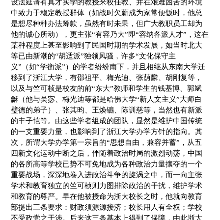
设法延请有真才实学的教授来校任教、并在艰难困苦的环境
中致力于稳定教授群体（如战时欠薪成为家常便饭时，他总
是想尽种种办法筹款，虽然有时未果，但广大教职员工却为
他的诚心所动），更主张“有容乃大”即“容纳各派人才”，这在
某种程度上甚至影响到了民国时期的学术发展，如当时北大
等已由新潮的“胡适派”独领风骚，许多“文化保守主
义”（如“学衡派”）的学者纷纷南下，并且相继从东南大学迁
移到了浙江大学，有邵祖平、梅光迪、张荫麟、胡刚复等，
以及与竺可桢是校友的前“东大”教师和学生的钱基博、郭斌
龢（他与吴宓、梅光迪等都是哈佛大学“新人文主义”大师白
璧德的弟子）、张其昀、王焕镳、陈训慈等，当然也有新派
的丰子恺等。由这些学者组成的团队，显然是维护中国传统
的一支重要力量，也影响到了浙江大学办学方针的指向。其
次，所谓大学办学第一宗旨的“思想自由，兼容并蓄”，从五
四新文化运动中断之后，伴随着政治时局的激烈动荡，中国
的各所高等学校已势不可免地成为各种政治力量攘夺的一个
重要战场，深深地卷入进政治斗争的旋涡之中，而一向主张
学术和教育独立的竺可桢则力图排除政治的干扰，维护学术
和教育的尊严。早在他被授命为浙大校长之时，他就向教育
部提出三条要求：财政须源源接济；校长用人有全权；学校
不受政党之干涉。后来这三条基本上得到了保障，由此浙大