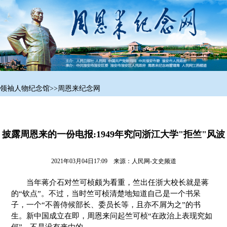
领袖人物纪念馆
>>
周恩来纪念网
披露周恩来的一份电报:1949年究问浙江大学"拒竺"风波
2021年03月04日17:09 来源：
人民网-文史频道
当年蒋介石对竺可桢颇为看重，竺出任浙大校长就是蒋
的“钦点”。不过，当时竺可桢清楚地知道自己是一个书呆
子，一个“不善侍候部长、委员长等，且亦不屑为之”的书
生。新中国成立在即，周恩来问起竺可桢“在政治上表现究如
何”，不是没有来由的。