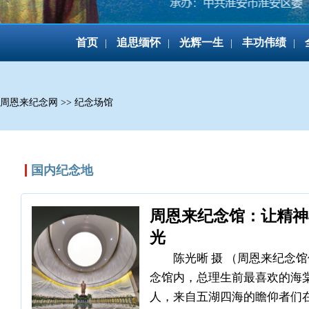
首页
追思缅怀
光辉一生
丰功伟绩
|
|
|
|
周恩来纪念网
>>
纪念场馆
国内纪念地
周恩来纪念馆：让精神
光
陈光晰 摄 （周恩来纪念
念馆内，总理生前最喜欢的海
人，来自五湖四海的瞻仰者们