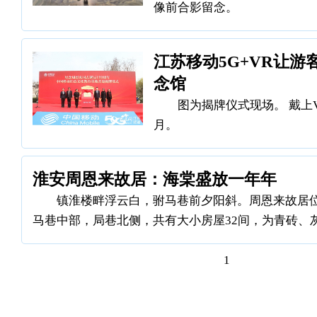
像前合影留念。
江苏移动5G+VR让游
念馆
图为揭牌仪式现场。 戴上
月。
淮安周恩来故居：海棠盛放一年年
镇淮楼畔浮云白，驸马巷前夕阳斜。周恩来故居
马巷中部，局巷北侧，共有大小房屋32间，为青砖、
1