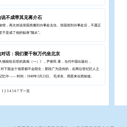
劝说不成带其见蒋介石
旅馆，再次劝说张国焘搬到办事处去住。张国焘到办事处后，不愿正
于是成了他的贴身“随从”。
的对话：我们要千秋万代坐北京
人物留给后世的真相（一）》，尹家民 著，当代中国出版社，
的人，对下面这个场景都不会陌生；那段广为流传的，在两位世纪巨人之
中—— 时间：1949年3月23日。 毛泽东、周恩来在西柏坡。
1
2
3
4
5
6
7
下一页