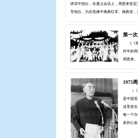
讲话中指出，在遵义会议上，周恩来坚定
导地位，为在危难中挽救红军、挽救党，
第一次
(《
作中的周
周恩来。
197
（《
是中国党
这里发生
每一个办
多的心血