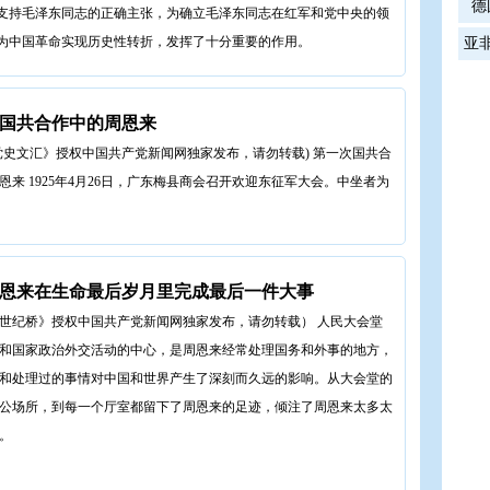
德
支持毛泽东同志的正确主张，为确立毛泽东同志在红军和党中央的领
为中国革命实现历史性转折，发挥了十分重要的作用。
亚
国共合作中的周恩来
党史文汇》授权中国共产党新闻网独家发布，请勿转载) 第一次国共合
恩来 1925年4月26日，广东梅县商会召开欢迎东征军大会。中坐者为
5周恩来在生命最后岁月里完成最后一件大事
世纪桥》授权中国共产党新闻网独家发布，请勿转载） 人民大会堂
和国家政治外交活动的中心，是周恩来经常处理国务和外事的地方，
和处理过的事情对中国和世界产生了深刻而久远的影响。从大会堂的
公场所，到每一个厅室都留下了周恩来的足迹，倾注了周恩来太多太
。