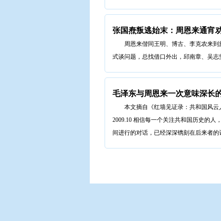
张国焘叛逃始末：周恩来通宵
周恩来偕同王明、博古、李克农来到
式谈问题，总找借口外出，邱南章、吴志坚
毛泽东与周恩来一次意味深长
本文摘自《红墙见证录：共和国风云
2009.10 相信每一个关注共和国历史
间进行的对话，已经深深镌刻在后来者的记忆