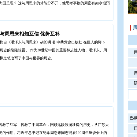
大国总理？ 这与周恩来的才能分不开，他思考事物的周密有如水银泻
与周恩来相知互信 优势互补
摘自《毛泽东与周恩来》胡长明 著 中共党史出版社 在巨人的脚下，
历史的隆隆惊雷。 作为20世纪中国的重要标志性人物，毛泽东、周
椽之笔改写了中国与世界的历史。
巴
挽救了红军、挽救了中国革命，回顾这段波澜壮阔的历史，从江苏大
要的作用。习近平总书记在纪念周恩来同志诞辰120周年座谈会上的