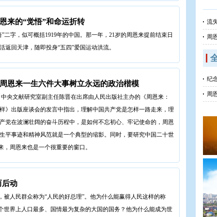
周恩来的“觉悟”和命运折转
流
悟”二字，似可概括1919年的中国。那一年，21岁的周恩来提前结束日
周
活返回天津，随即投身“五四”爱国运动洪流。
纪
周恩来一生六件大事树立永远的政治楷模
周
 中央文献研究室副主任陈晋在出席由人民出版社主办的《周恩来：
样》出版座谈会的发言中指出，理解中国共产党是怎样一路走来，理
产党在波澜壮阔的奋斗历程中，是如何不忘初心、牢记使命的，周恩
生平事迹和精神风范就是一个典型的缩影。同时，要研究中国二十世
来，周恩来也是一个很重要的窗口。
而后动
，被人民群众称为“人民的好总理”。他为什么能赢得人民这样的称
个世界上人口最多、国情最为复杂的大国的国务？他为什么能成为世