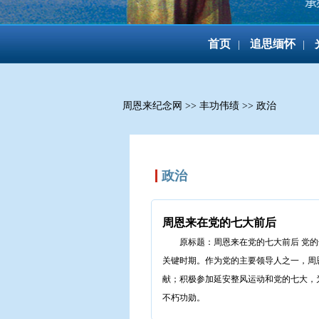
首页
追思缅怀
|
|
周恩来纪念网
>>
丰功伟绩
>>
政治
政治
周恩来在党的七大前后
原标题：周恩来在党的七大前后 党
关键时期。作为党的主要领导人之一，周
献；积极参加延安整风运动和党的七大，
不朽功勋。