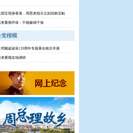
失国宝现身香港，周恩来指示立刻回购宝帖
恩来重视环保：不能嫁祸于海
全党楷模
念邓颖超诞辰120周年专题展在南京开展
恩来重视实地调研