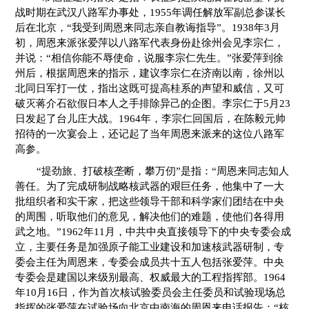
战时期在武汉八路军办事处，1955年调任解放军副总参谋长
后在北京，“我受到周恩来同志亲自教诲指导”。1938年3月
初，周恩来派张爱萍以八路军代表身份赴徐州会见李宗仁，
并说：“相信你能不辱使命，说服李宗仁先生。”张爱萍到徐
州后，根据周恩来的指示，建议李宗仁在济南以南，徐州以
北同日军打一仗，指出这既可提高桂系的声望和威信，又可
破灭蒋介石欲假日本人之手排除异己的企图。李宗仁于5月23
日发起了台儿庄大战。1964年，李宗仁回国后，在陈毅元帅
招待的一次宴会上，还记起了当年周恩来派来的这位八路军
高参。
“提劲旅、打破核垄断，攀万仞”是指：“周恩来同志知人
善任。为了完成研制战略核武器的艰巨任务，他集中了一大
批组织者和实干家，把这些领导干部和科学家们团结在中央
的周围，听取他们的意见，解决他们的难题，使他们各得用
武之地。”1962年11月，中共中央直接领导下的中央专委会成
立，主要任务是加强原子能工业建设和加速核武器研制，专
委会主任为周恩来，专委会成员共十五人包括张爱萍。中央
专委会是建国以来级别最高、权威最大的工程指挥部。1964
年10月16日，作为首次核试验委员会主任委员和试验现场总
指挥的张爱萍在试验场向北京中南海的周恩来电话报告：“核