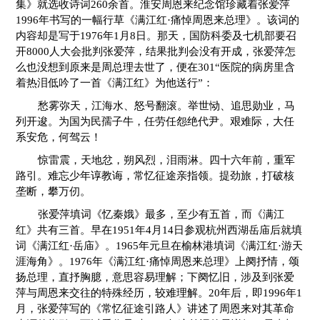
集》就选收诗词260余首。淮安周恩来纪念馆珍藏着张爱萍
1996年书写的一幅行草《满江红·痛悼周恩来总理》。该词的
内容却是写于1976年1月8日。那天，国防科委及七机部要召
开8000人大会批判张爱萍，结果批判会没有开成，张爱萍怎
么也没想到原来是周总理去世了，便在301“医院的病房里含
着热泪低吟了一首《满江红》为他送行”：
愁雾弥天，江海水、怒号翻滚。举世恸、追思勋业，马
列开逡。为国为民孺子牛，任劳任怨绝代尹。艰难际，大任
系安危，何驾云！
惊雷震，天地忿，朔风烈，泪雨淋。四十六年前，重军
路引。难忘少年谆教诲，常忆征途亲指领。提劲旅，打破核
垄断，攀万仞。
张爱萍填词《忆秦娥》最多，至少有五首，而《满江
红》共有三首。早在1951年4月14日参观杭州西湖岳庙后就填
词《满江红·岳庙》。1965年元旦在榆林港填词《满江红·游天
涯海角》。1976年《满江红·痛悼周恩来总理》上阕抒情，颂
扬总理，直抒胸臆，意思容易理解；下阕忆旧，涉及到张爱
萍与周恩来交往的特殊经历，较难理解。20年后，即1996年1
月，张爱萍写的《常忆征途引路人》讲述了周恩来对其革命