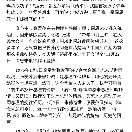
爆炸成功了！”这天，张爱萍填写《清平乐·我国首次原子弹爆
炸成功》。张爱萍后来一再地说：“应该说，原子弹，是周恩
来一手抓出来的！”
文革中，张爱萍在关押期间跌断了腿，周恩来批准入院
治疗，因未解除监禁，化名“张绪”。1972年11月上旬，在人
民大会堂一个会议的间隙，周恩来问总参两位领导人：“这么
多年了，还没有把张爱萍的问题搞清楚吗？中国共产党内有
那么多叛徒特务，今天我们还能坐在这里开会吗？”11月22
日，周恩来批准解除监护。
1976年1月8日原定对张爱萍的批判大会因周恩来逝世而
取消。张爱萍后来曾经说：是总理在保护我，用他的走来免
除我的一场灾难。然而，这个代价太大太大了！我宁可用自
己的生命换来总理的健康。《满江红·痛悼周恩来总理》既抒
情，又忆旧；既抒发了对周总理的情感，又艺术地再现了与
周总理的交往经历。7月7日，朱德逝世，张爱萍又赋诗《悼
念朱总司令》。这一词一诗都“扶正祛邪，激浊扬清”，诗
风“豪壮而苍凉，雄奇而沉郁”，都是时代的折光、历史的回
声。
1976年，《满江红·痛悼周恩来总理》并未公开，公开并