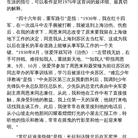
生涯的指引，可以看作是对1976年这首词的最详细、最真切
的解释。
“四十六年前，重军路引”是指：“1930年，我在红十四
军，在一次战斗中左手腕被打断，我被送到上海治伤。伤愈
后，在我的请求下，周恩来同志改变了原来要我留在上海做
地下工作的决定，同意我从上海到苏区去当红军。这成为我
以后在漫长的革命道路上能够从事军队工作的一个关
键。”1930年8月，张爱萍就写诗《治伤》：“左臂残无妨，右
手可持戟。难得知我人，重踏新天地。”“知我人”即指周恩
来。9月、10月，张爱萍参加了周恩来和聂荣臻为前往苏区的
同志举办的军事训练班，学习后被派往中央苏区。“难忘少年
谆教诲”是指：“中央苏区第三次反围剿胜利后，我调到少年
先锋队中央总队部任总队长。少先队的总党代表由中央军委
副主席周恩来同志兼任。从此，我和他在工作中有了直接接
触，亲身受到他的教益。我上任第一天的深夜，他就打来电
话找我去谈工作。此后，我便常常在夜里接到他的电话后，
从小山坡走向他那间闪耀着熠熠灯光的小屋去汇报工作，聆
听他的指示和教诲，常常在摇曳的竹影里和他一起迎来黎
明。”
“常忆征途亲指领”是指：长征到达陕北后在瓦窑堡，抗