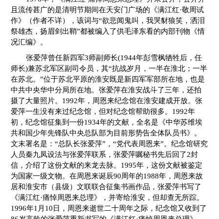
且流传甚广的是清明节期间在天安门广场的《满江红·敬周试
作》（作者不详），该词与“欲悲闻鬼叫，我哭豺狼笑，洒泪
祭雄杰，扬眉剑出鞘”都被编入了供毛泽东看的内部刊物《情
况汇编》。
张爱萍曾任新四军3师副师长(1944年彭雪枫牺牲后，任
师长)兼苏北军区副司令员，其“抗战岁月，一半在淮北；一半
在苏北。”位于苏北平原的淮安既是新四军军部所在地，也是
中共中央华中分局所在地。张爱萍在淮安战斗了三年，还拍
摄了大量照片。1992年，周恩来纪念馆在淮安建成开放。张
爱萍一生没有来过纪念馆，但对纪念馆帮助很多。1992年
初，纪念馆征集到一份1934年的文献，全名是《中华苏维埃
共和国少年先锋队中央总队部为目前形势告全体队员书》。
文末署名是：“总队长张爱萍”，“党代表周恩来”。纪念馆研究
人员秦九凤设法与张爱萍联系，张爱萍嘱秘书先后回了2封
信，介绍了这份文献的来龙去脉。1995年，这份文献被鉴定
为国家一级文物。在周恩来诞辰90周年的1988年，周恩来故
居和淮安市（县级）文联联合征集书画作品，张爱萍书写了
《满江红·痛悼周恩来总理》，并寄给淮安，但却查无所踪。
1996年1月10日，周恩来逝世二十周年之际，纪念馆又收到了
86岁高龄的张爱萍重新书写的《满江红·痛悼周恩来总理》。