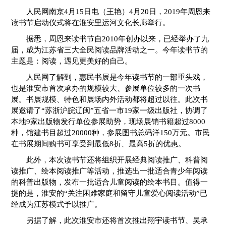
人民网南京4月15日电（王艳）4月20日，2019年周恩来
读书节启动仪式将在淮安里运河文化长廊举行。
据悉，周恩来读书节自2010年创办以来，已经举办了九
届，成为江苏省三大全民阅读品牌活动之一。今年读书节的
主题是：阅读，遇见更美好的自己。
人民网了解到，惠民书展是今年读书节的一部重头戏，
也是淮安市首次承办的规模较大、参展单位较多的一次书
展。书展规模、特色和展场内外活动都将超过以往。此次书
展邀请了“苏浙沪皖辽闽”五省一市19家一级出版社，协调了
本地9家出版物发行单位参展助势，现场展销书籍超过8000
种，馆建书目超过20000种，参展图书总码洋150万元。市民
在书展期间购书可享受到最低8折、最高5折的优惠。
此外，本次读书节还将组织开展经典阅读推广、科普阅
读推广、绘本阅读推广等活动，推选出一批适合青少年阅读
的科普出版物，发布一批适合儿童阅读的绘本书目。值得一
提的是，淮安的“关注困难家庭和留守儿童爱心阅读活动”已
经成为江苏模式予以推广。
另据了解，此次淮安市还将首次推出翔宇读书节、吴承