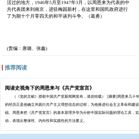
活过的地方，1946年5月至1947年3月，以周恩来为代表的中
共代表团来到南京，进驻梅园新村，在这里和国民政府进行
了为期十个月零四天的和平谈判斗争。（葛勇）
(责编：唐璐、张鑫)
推荐阅读
阅读史视角下的周恩来与《共产党宣言》
（《党的文献》授权中国共产党新闻网发布，请勿转载） [摘要]周恩来几十
的经历正是他确立并践行共产主义理想信念的过程，为他推进社会主义革命和建设
础。周恩来把《共产党宣言》的基本原理升华为分析中国实际问题的理论工具，实
动，表现出整体性、内向性和实践性的方法要义。