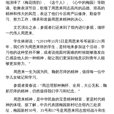
地演绎了《梅花情韵》、《这个人》、《心中的梅园》等朗
诵、歌舞表演节目，歌颂了周恩来同志高尚的品德、崇高的
精神和伟大的风范，表达了他们今后将严以修身、勤奋学
习、努力工作，继承和发扬周恩来精神的决心。
文艺演出之余，参观者们还来到了馆内进行参观，缅怀
一代伟人周恩来。
学生林昶说：“(2019年)3月5日是周恩来爷爷诞辰121周
年，我们作为周恩来班的学生，是特地来参加这个活动，学
习他的这种坚持不懈，或者说他面对困难的时候能够激发自
己感染他人的一种精神，能让我们更深刻地意识到青年人能
够更加努力。”
周恩来一生为国为民、鞠躬尽瘁的精神，值得每一位中
华儿女铭记和学习。
参观者黄春说：“周总理那种胸怀、全局，大公无私，鞠
躬尽瘁的精神，仍然值得我们学习和纪念。”
周恩来精神，是中华民族的宝贵精神财富，更是时代精
神的体现。据了解，中共代表团梅园新村纪念馆内三处原
址，梅园新村30号、35号和17号是周恩来同志曾经战斗和生