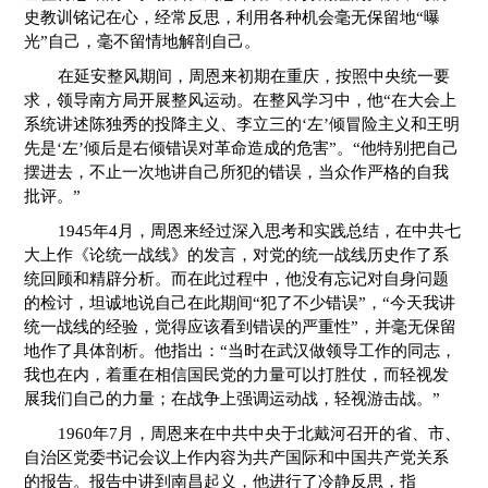
史教训铭记在心，经常反思，利用各种机会毫无保留地“曝
光”自己，毫不留情地解剖自己。
在延安整风期间，周恩来初期在重庆，按照中央统一要
求，领导南方局开展整风运动。在整风学习中，他“在大会上
系统讲述陈独秀的投降主义、李立三的‘左’倾冒险主义和王明
先是‘左’倾后是右倾错误对革命造成的危害”。“他特别把自己
摆进去，不止一次地讲自己所犯的错误，当众作严格的自我
批评。”
1945年4月，周恩来经过深入思考和实践总结，在中共七
大上作《论统一战线》的发言，对党的统一战线历史作了系
统回顾和精辟分析。而在此过程中，他没有忘记对自身问题
的检讨，坦诚地说自己在此期间“犯了不少错误”，“今天我讲
统一战线的经验，觉得应该看到错误的严重性”，并毫无保留
地作了具体剖析。他指出：“当时在武汉做领导工作的同志，
我也在内，着重在相信国民党的力量可以打胜仗，而轻视发
展我们自己的力量；在战争上强调运动战，轻视游击战。”
1960年7月，周恩来在中共中央于北戴河召开的省、市、
自治区党委书记会议上作内容为共产国际和中国共产党关系
的报告。报告中讲到南昌起义，他进行了冷静反思，指