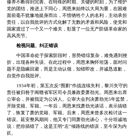
修养不断得到完善。在特殊的时期、关键的时刻，为了维护
党的团结，推进上下同心，周恩来始终以大局为重，在困难
面前毫不犹豫地挺身而出，不惜牺牲个人的名利，主动承担
责任，以自我批评的方式化解了无数的矛盾和风险，使党和
国家渡过了一个又一个难关，彰显了一位无产阶级革命家的
高风亮节。
检视问题、纠正错误
中国革命处于探索阶段时，形势错综复杂，难免遇到挫
折，出现各种失误。在此过程中，周恩来胸怀坦荡，面对问
题不是隐瞒回避，而是主动认领，知错即改，并诚恳道歉，
自觉作自我批评。
1934年初，第五次反“围剿”作战连续失利，黎川失守的
责任被归咎于闽赣省军区司令员兼政委萧劲光。周恩来出席
公审会，并被指定为公诉人。公审大会判决萧劲光5年监禁，
开除党籍、军籍。一年后，周恩来找萧劲光谈话，表示搞错
了，恢复了萧的党籍、军籍。后来，周恩来曾多次检讨这一
错误。延安整风期间，他又专门同萧劲光谈心，十分坦诚地
说：把你搞错了，这是王明“左”倾路线的错误，至今深为内
疚。