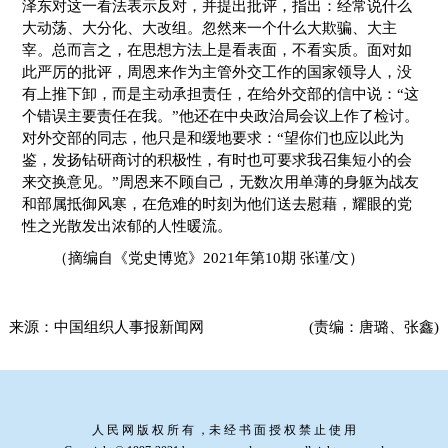
泽东对这一看法表示反对，并提出批评，指出：经常说什么
大动荡、大分化、大改组。忽然来一个什么大欺骗、大主
宰。总而言之，在思想方法上是看表面，不看实质。面对如
此严厉的批评，周恩来作为主管外交工作的国家领导人，没
有上推下卸，而是主动承担责任，在给外交部的信中说：“这
个错误主要责任在我。”他还在中央政治局会议上作了检讨。
对外交部的同志，他只是和缓地要求：“望你们也应以此为
鉴，发扬钻研商讨的积极性，有时也可要求我召集短小的会
来交换意见。”周恩来不顾自己，无数次用单薄的身躯为战友
和部属抵御风寒，在危难的时刻为他们送去慰藉，耀眼的党
性之光散发出浓郁的人性暖流。
（摘编自《党史博览》2021年第10期 张谨/文）
来源：
中国组织人事报新闻网
(责编：唐璐、张鑫)
人 民 网 版 权 所 有 ，未 经 书 面 授 权 禁 止 使 用