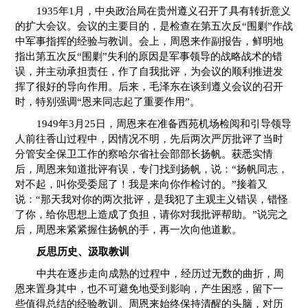
1935年1月，中央政治局在贵州遵义召开了具有转折意义
的扩大会议。会议的主要目的，是检查在第五次反“围剿”作战
中军事指挥的经验与教训。会上，周恩来作副报告，鲜明地
指出第五次反“围剿”失利的原因是军事领导的战略战术的错
误，并主动承担责任，作了自我批评，为会议的顺利推进发
挥了很好的导向作用。后来，毛泽东在谈到遵义会议的召开
时，特别强调“恩来同志起了重要作用”。
1949年3月25日，周恩来在准备西苑机场检阅和引导领导
人前往香山过程中，因情况不明，先后两次严厉批评了当时
分管安全保卫工作的察哈尔省社会部部长扬帆。获悉实情
后，周恩来知道批评有误，专门找到扬帆，说：“扬帆同志，
对不起，叫你受委屈了！我是来向你作检讨的。”接着又
说：“那天我对你的两次批评，是我犯了主观主义错误，错怪
了你，给你思想上造成了负担，请你对我批评帮助。”说完之
后，周恩来紧紧握住扬帆的手，再一次向他道歉。
反思历史、汲取教训
中共在逐步走向成熟的过程中，经历过无数的曲折，周
恩来置身其中，也不可避免地受到影响，产生困惑，留下一
些值得总结的经验教训。周恩来始终保持清醒的头脑，对历