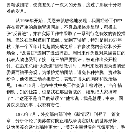
要精诚团结，使党避免了一次大的分裂，度过了那段十分艰
难的岁月。
从1956年开始，周恩来就敏锐地发现，我国经济工作中
存在着严重的急躁冒进问题，不良后果逐步显现，积极主
张“反冒进”，并在实际工作中采取了一系列行之有效的管控措
施。但这在当时遭到了抵触，受到了误解，特别是到1957年
秋，第一个五年计划超额完成之后，在多次党内会议和公开
场合，“反冒进”遭到了激烈抨击。周恩来作为反对急躁冒进的
代表人物也受到了接二连三的严厉批评，被迫作出公开检
讨。在后来总结“大跃进”运动教训时，周恩来没有因为当初受
委屈而袖手旁观，为维护党的团结，避免各种推脱、责难和
纷争，他依然主动承担责任，表现了博大的胸怀和政治远
见。1962年5月，他在中共中央工作会议上检讨说，“当年搞
钢铁，别的让路，也是我在那里督战的，结果把大家搞垮
了”，“这还不是自己的错误？”他常说，我是总理，中央、国
务院决定的事，我都有责任。
1973年7月，外交部内部刊物《新情况》刊登了一篇文
章，分析评论了美苏签订防止核战争协定以后的世界形势，
认为美苏会谈“欺骗性更大”，“美苏主宰世界的气氛更浓”。毛