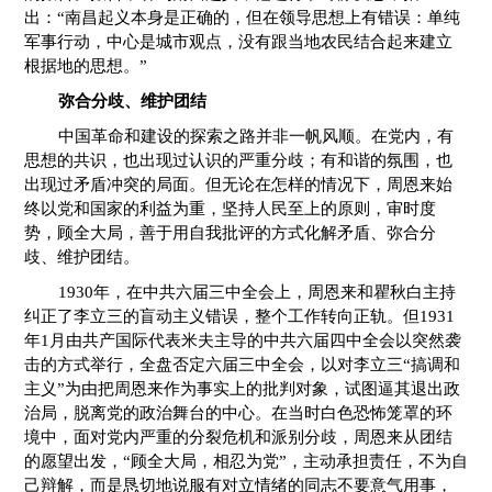
出：“南昌起义本身是正确的，但在领导思想上有错误：单纯
军事行动，中心是城市观点，没有跟当地农民结合起来建立
根据地的思想。”
弥合分歧、维护团结
中国革命和建设的探索之路并非一帆风顺。在党内，有
思想的共识，也出现过认识的严重分歧；有和谐的氛围，也
出现过矛盾冲突的局面。但无论在怎样的情况下，周恩来始
终以党和国家的利益为重，坚持人民至上的原则，审时度
势，顾全大局，善于用自我批评的方式化解矛盾、弥合分
歧、维护团结。
1930年，在中共六届三中全会上，周恩来和瞿秋白主持
纠正了李立三的盲动主义错误，整个工作转向正轨。但1931
年1月由共产国际代表米夫主导的中共六届四中全会以突然袭
击的方式举行，全盘否定六届三中全会，以对李立三“搞调和
主义”为由把周恩来作为事实上的批判对象，试图逼其退出政
治局，脱离党的政治舞台的中心。在当时白色恐怖笼罩的环
境中，面对党内严重的分裂危机和派别分歧，周恩来从团结
的愿望出发，“顾全大局，相忍为党”，主动承担责任，不为自
己辩解，而是恳切地说服有对立情绪的同志不要意气用事，